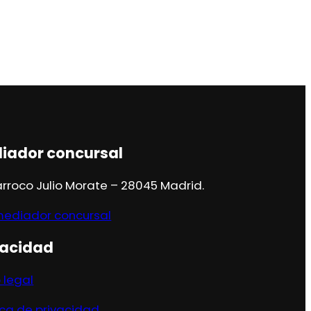
iador concursal
árroco Julio Morate – 28045 Madrid.
mediador concursal
vacidad
 legal
ica de privacidad