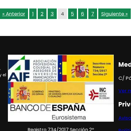
« Anterior
1
2
3
4
5
6
7
Siguiente »
Med
.
 el
C/ P
Ver 
Pri
Aviso
Registro 734/2017 Sección 2º
Polít